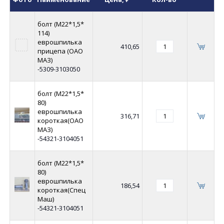
болт (М22*1,5*
114)
еврошпилька
410,65
прицепа (ОАО
МАЗ)
-5309-3103050
болт (М22*1,5*
80)
еврошпилька
316,71
короткая(ОАО
МАЗ)
-54321-3104051
болт (М22*1,5*
80)
еврошпилька
186,54
короткая(Спец
Маш)
-54321-3104051