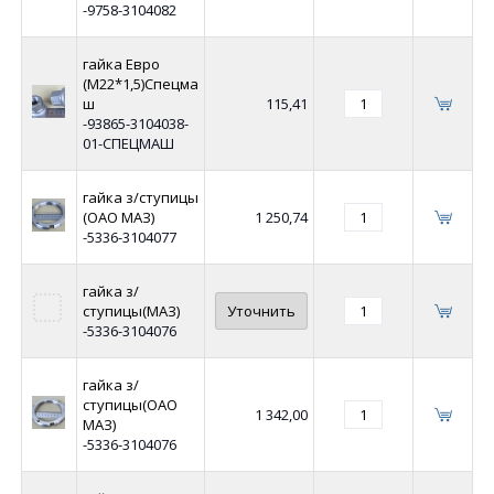
-9758-3104082
гайка Евро
(М22*1,5)Спецма
ш
115,41
-93865-3104038-
01-СПЕЦМАШ
гайка з/ступицы
(ОАО МАЗ)
1 250,74
-5336-3104077
гайка з/
ступицы(МАЗ)
Уточнить
-5336-3104076
гайка з/
ступицы(ОАО
1 342,00
МАЗ)
-5336-3104076