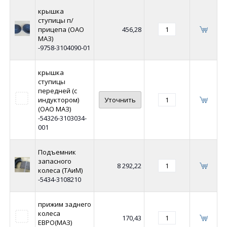
крышка
ступицы п/
прицепа (ОАО
456,28
МАЗ)
-9758-3104090-01
крышка
ступицы
передней (с
индуктором)
Уточнить
(ОАО МАЗ)
-54326-3103034-
001
Подъемник
запасного
8 292,22
колеса (ТАиМ)
-5434-3108210
прижим заднего
колеса
170,43
ЕВРО(МАЗ)