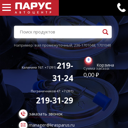
Например:
вал промежуточный
,
236-1701048
,
1701048
0
219-
Корзина
Калинина 167: +7 (391)
Сумма заказа:
0,00 ₽
31-24
Пограничников 47: +7 (391)
219-31-29
заказать звонок
manager@krasparus.ru