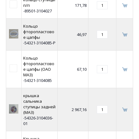
п/п
171,78
-89501-3104027
Кольцо
фторопластово
46,97
е цапфы
-54321-3104085-Р
Кольцо
фторопластово
е цапфы (ОАО
67,10
МАЗ)
-54321-3104085
крышка
сальника
ступицы задней
2 967,16
(МАЗ)
-54326-3104036-
01
Крышка