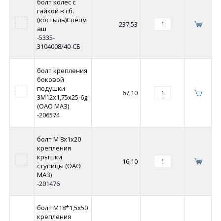
болт колес с
гайкой в сб.
(костыль)Спецм
237,53
аш
-5335-
3104008/40-СБ
болт крепления
боковой
подушки
67,10
3М12х1,75x25-6g
(ОАО МАЗ)
-206574
болт М 8х1х20
крепления
крышки
16,10
ступицы (ОАО
МАЗ)
-201476
болт М18*1,5х50
крепления