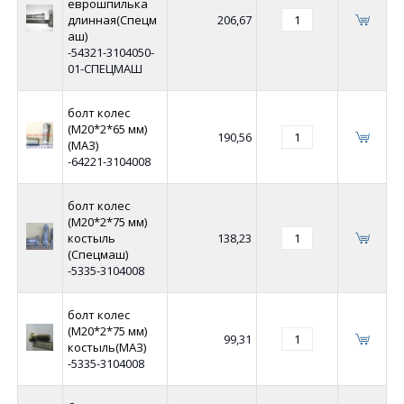
еврошпилька
длинная(Спецм
206,67
аш)
-54321-3104050-
01-СПЕЦМАШ
болт колес
(М20*2*65 мм)
190,56
(МАЗ)
-64221-3104008
болт колес
(М20*2*75 мм)
костыль
138,23
(Спецмаш)
-5335-3104008
болт колес
(М20*2*75 мм)
99,31
костыль(МАЗ)
-5335-3104008