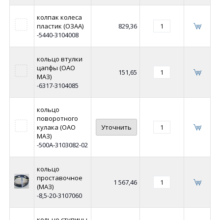
колпак колеса
пластик (ОЗАА)
829,36
-5440-3104008
кольцо втулки
цапфы (ОАО
151,65
МАЗ)
-6317-3104085
кольцо
поворотного
кулака (ОАО
Уточнить
МАЗ)
-500А-3103082-02
кольцо
проставочное
1 567,46
(МАЗ)
-8,5-20-3107060
кольцо ступицы