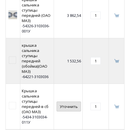
сальника
ступицы
передней (ОАО
3 862,54
МАЗ)
-54326-3103036-
001У
крышка
сальника
ступицы
передней
1 532,56
(обойма)(ОАО
МАЗ)
-64221-3103036
Крышка
сальника
ступицы
передней в сб
Уточнить
(ОАО МАЗ)
-5434-3103034-
011У