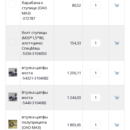
барабана к
80,52
ступице (ОАО
МАЗ)
-372787
болт ступицы
(М20*1,5*80,
азот+цинк)
154,33
СпецМаш
-5336-3104050
втулка цапфы
моста
1 256,11
-54321-3104082
Втулка цапфы
моста
1 244,03
-5440-3104082
втулка цапфы
полуприцепа
1 803,65
(ОАО МАЗ)