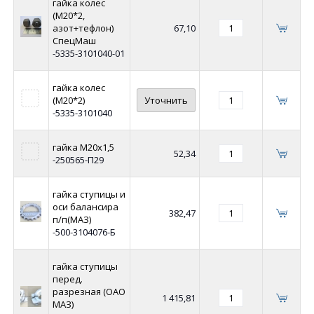
гайка колес
(М20*2,
азот+тефлон)
67,10
СпецМаш
-5335-3101040-01
гайка колес
(М20*2)
Уточнить
-5335-3101040
гайка М20х1,5
52,34
-250565-П29
гайка ступицы и
оси балансира
382,47
п/п(МАЗ)
-500-3104076-Б
гайка ступицы
перед.
разрезная (ОАО
1 415,81
МАЗ)