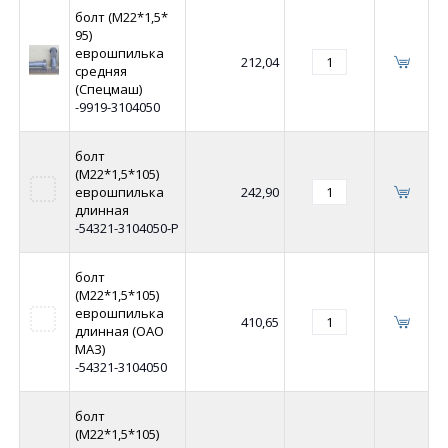
болт (М22*1,5*
95)
еврошпилька
212,04
средняя
(Спецмаш)
-9919-3104050
болт
(М22*1,5*105)
еврошпилька
242,90
длинная
-54321-3104050-Р
болт
(М22*1,5*105)
еврошпилька
410,65
длинная (ОАО
МАЗ)
-54321-3104050
болт
(М22*1,5*105)