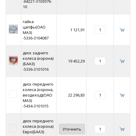
-64221-3103076-
10
гайка
цапфы(ОАО
1 121,91
МАЗ)
-5336-3104087
диск заднего
колеса (корона)
19 452,29
(БААЗ)
-5336-3101016
диск переднего
колеса (корона,
вездеход)(ОАО
22 296,83
МАЗ)
-5434-3101015
диск переднего
колеса (корона)
Уточнить
Евро(БААЗ)