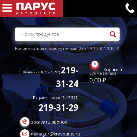
Например:
вал промежуточный
,
236-1701048
,
1701048
0
219-
Корзина
Калинина 167: +7 (391)
Сумма заказа:
0,00 ₽
31-24
Пограничников 47: +7 (391)
219-31-29
заказать звонок
manager@krasparus.ru