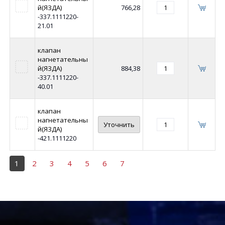
й(ЯЗДА)
766,28
-337.1111220-
21.01
клапан
нагнетательны
й(ЯЗДА)
884,38
-337.1111220-
40.01
клапан
нагнетательны
Уточнить
й(ЯЗДА)
-421.1111220
1
2
3
4
5
6
7