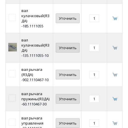
вал
кулачковый(ЯЗ
Уточнить
ДА)
-185.1111055
вал
кулачковый(ЯЗ
Уточнить
ДА)
-135.1111055-10
вал рычага
(ЯЗДА)
Уточнить
-902.1110467-10
вал рычага
пружины(ЯЗДА)
Уточнить
-60.1110467-30
вал рычага
управления
Уточнить