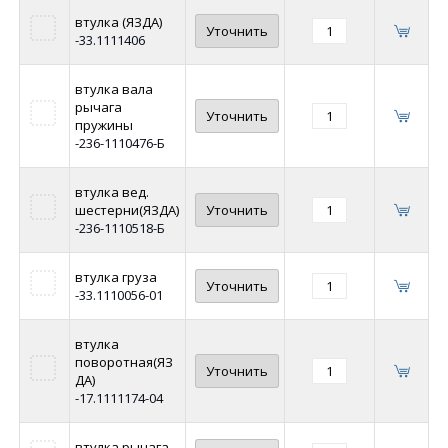
втулка (ЯЗДА)
Уточнить
-33.1111406
втулка вала
рычага
Уточнить
пружины
-236-1110476-Б
втулка вед.
шестерни(ЯЗДА)
Уточнить
-236-1110518-Б
втулка груза
Уточнить
-33.1110056-01
втулка
поворотная(ЯЗ
Уточнить
ДА)
-17.1111174-04
втулка рычага