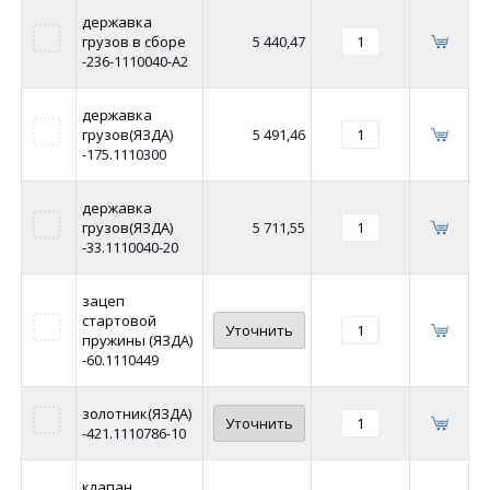
державка
грузов в сборе
5 440,47
-236-1110040-А2
державка
грузов(ЯЗДА)
5 491,46
-175.1110300
державка
грузов(ЯЗДА)
5 711,55
-33.1110040-20
зацеп
стартовой
Уточнить
пружины (ЯЗДА)
-60.1110449
золотник(ЯЗДА)
Уточнить
-421.1110786-10
клапан