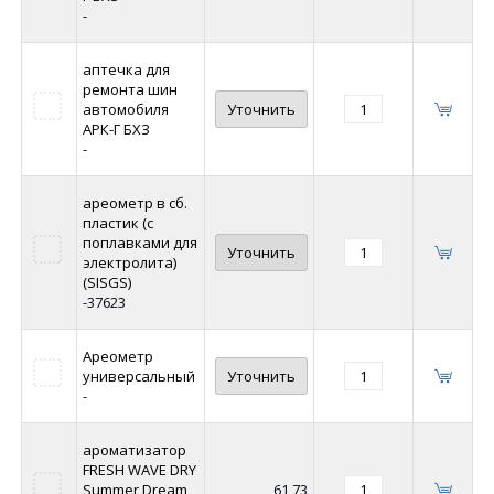
-
аптечка для
ремонта шин
автомобиля
Уточнить
АРК-Г БХЗ
-
ареометр в сб.
пластик (с
поплавками для
Уточнить
электролита)
(SISGS)
-37623
Ареометр
универсальный
Уточнить
-
ароматизатор
FRESH WAVE DRY
Summer Dream
61,73