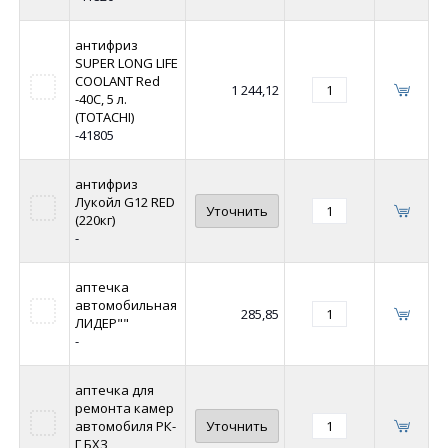
антифриз
SUPER LONG LIFE
COOLANT Red
1 244,12
-40C, 5 л.
(TOTACHI)
-41805
антифриз
Лукойл G12 RED
Уточнить
(220кг)
-
аптечка
автомобильная
285,85
ЛИДЕР""
-
аптечка для
ремонта камер
автомобиля РК-
Уточнить
Г БХЗ