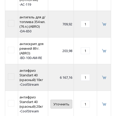
-AC-119
антигель для д/
топлива 354 мл.
709,92
(76 л.) (ABRO)
-DA-650
антискрип для
ремней 89 г.
203,98
(ABRO)
-BD-100-AM-RE
антифриз
Standart 40
6 167,16
(красный) 10кг
-CoolStream
антифриз
Standart 40
Уточнить
(красный) 20кг
-CoolStream