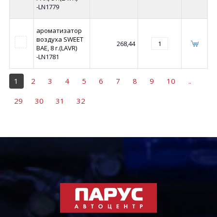
-LN1779
ароматизатор
воздуха SWEET
268,44
BAE, 8 г.(LAVR)
-LN1781
1
2
3
4
5
6
7
8
9
10
..
29
30
31
32