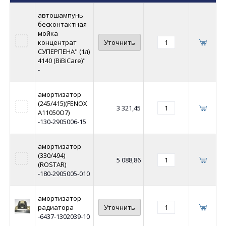
автошампунь
бесконтактная
мойка
концентрат
Уточнить
СУПЕРПЕНА" (1л)
4140 (BiBiCare)"
-
амортизатор
(245/415)(FENOX
3 321,45
A11050O7)
-130-2905006-15
амортизатор
(330/494)
5 088,86
(ROSTAR)
-180-2905005-010
амортизатор
радиатора
Уточнить
-6437-1302039-10