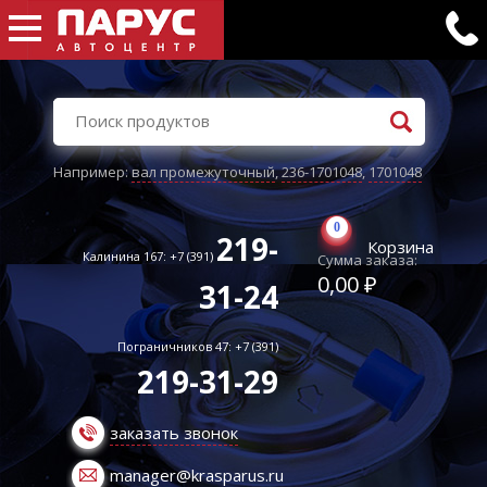
Например:
вал промежуточный
,
236-1701048
,
1701048
0
219-
Корзина
Калинина 167: +7 (391)
Сумма заказа:
0,00 ₽
31-24
Пограничников 47: +7 (391)
219-31-29
заказать звонок
manager@krasparus.ru