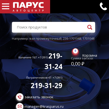
Например:
вал промежуточный
,
236-1701048
,
1701048
0
219-
Корзина
Калинина 167: +7 (391)
Сумма заказа:
0,00 ₽
31-24
Пограничников 47: +7 (391)
219-31-29
заказать звонок
manager@krasparus.ru