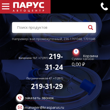
Например:
вал промежуточный
,
236-1701048
,
1701048
0
219-
Корзина
Калинина 167: +7 (391)
Сумма заказа:
0,00 ₽
31-24
Пограничников 47: +7 (391)
219-31-29
заказать звонок
manager@krasparus.ru