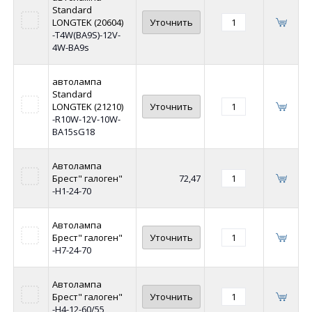
Standard
LONGTEK (20604)
Уточнить
-T4W(BA9S)-12V-
4W-BA9s
автолампа
Standard
LONGTEK (21210)
Уточнить
-R10W-12V-10W-
BA15sG18
Автолампа
Брест" галоген"
72,47
-Н1-24-70
Автолампа
Брест" галоген"
Уточнить
-Н7-24-70
Автолампа
Брест" галоген"
Уточнить
-Н4-12-60/55