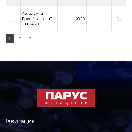
Автолампа
Брест" галоген"
103,33
-Н3-24-70
1
2
3
Навигация