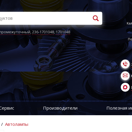
Кал
 промежуточный
,
236-1701048
,
1701048
По
Сервис
Производители
Полезная 
/
Автолампы