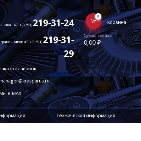
0
219-31-24
Корзина
инина 167: +7 (391)
Сумма заказа:
219-31-
0,00 ₽
граничников 47: +7 (391)
29
заказать звонок
manager@krasparus.ru
Мы в MAX
информация
Техническая информация