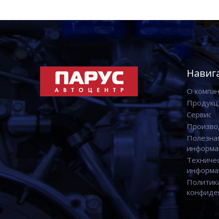
Навиг
О компа
Продукц
Сервис
Произво
Полезна
информа
Техниче
информа
Политик
конфиде