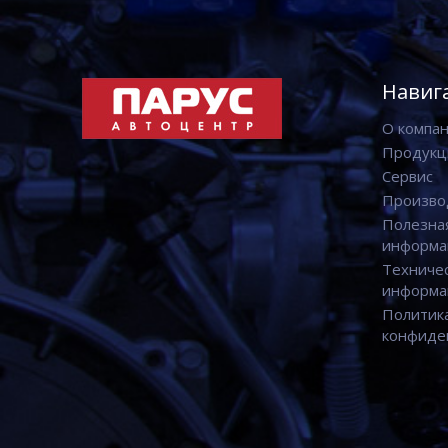
Навиг
О компа
Продукц
Сервис
Произво
Полезна
информа
Техниче
информа
Политик
конфиде