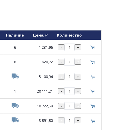
Наличие
Цена
, ₽
Количество
6
1 231,96
-
+
6
620,72
-
+
5 100,94
-
+
1
20 111,21
-
+
10 722,58
-
+
3 891,80
-
+