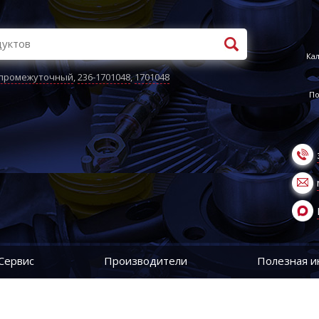
Кал
 промежуточный
,
236-1701048
,
1701048
По
Сервис
Производители
Полезная 