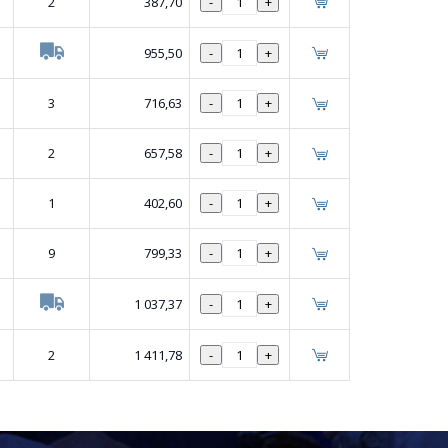
2
387,70
-
+
955,50
-
+
3
716,63
-
+
2
657,58
-
+
1
402,60
-
+
9
799,33
-
+
1 037,37
-
+
2
1 411,78
-
+