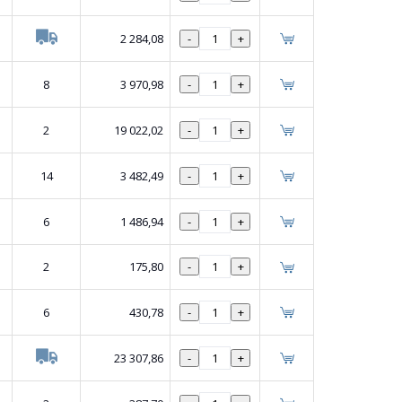
2 284,08
-
+
8
3 970,98
-
+
2
19 022,02
-
+
14
3 482,49
-
+
6
1 486,94
-
+
2
175,80
-
+
6
430,78
-
+
23 307,86
-
+