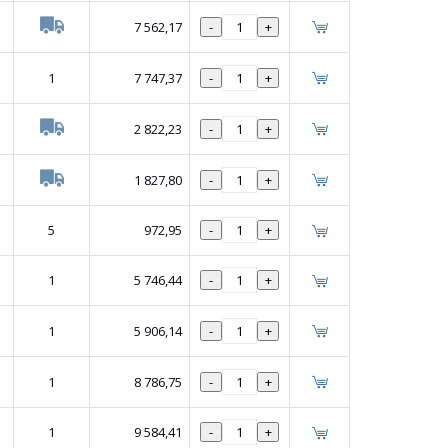
7 562,17
-
+
1
7 747,37
-
+
2 822,23
-
+
1 827,80
-
+
5
972,95
-
+
1
5 746,44
-
+
1
5 906,14
-
+
1
8 786,75
-
+
1
9 584,41
-
+