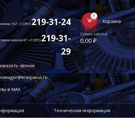
0
219-31-24
Корзина
инина 167: +7 (391)
Сумма заказа:
219-31-
0,00 ₽
граничников 47: +7 (391)
29
заказать звонок
manager@krasparus.ru
Мы в MAX
информация
Техническая информация