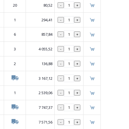
20
80,52
-
+
1
294,41
-
+
6
857,84
-
+
3
4 055,52
-
+
2
136,88
-
+
3 167,12
-
+
1
2 539,06
-
+
7 747,37
-
+
7 571,56
-
+