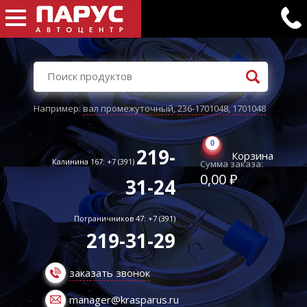
Например:
вал промежуточный
,
236-1701048
,
1701048
0
219-
Корзина
Калинина 167: +7 (391)
Сумма заказа:
0,00 ₽
31-24
Пограничников 47: +7 (391)
219-31-29
заказать звонок
manager@krasparus.ru