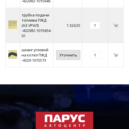
-4320Я2-1015646
трубка подачи
топлива ПЖД
(АЗ УРАЛ)
1 324,55
-4320Я2-1015654-
01
шланг угловой
на котёл ПЖД
Уточнить
-4320-1015573