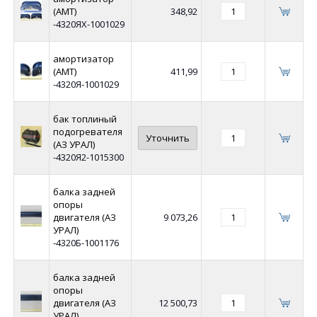
(АМТ)
348,92
-4320ЯХ-1001029
амортизатор
(АМТ)
411,99
-4320Я-1001029
бак топлиный
подогревателя
Уточнить
(АЗ УРАЛ)
-4320Я2-1015300
балка задней
опоры
двигателя (АЗ
9 073,26
УРАЛ)
-4320Б-1001176
балка задней
опоры
двигателя (АЗ
12 500,73
УРАЛ)