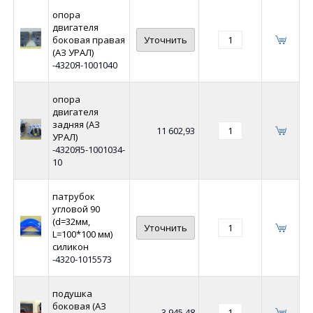
опора
двигателя
боковая правая
Уточнить
(АЗ УРАЛ)
-4320Я-1001040
опора
двигателя
задняя (АЗ
11 602,93
УРАЛ)
-4320Я5-1001034-
10
патрубок
угловой 90
(d=32мм,
Уточнить
L=100*100 мм)
силикон
-4320-1015573
подушка
боковая (АЗ
3 945,48