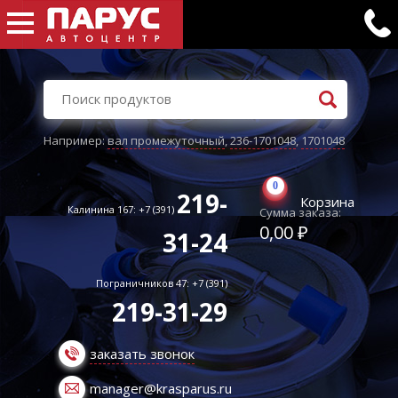
Например:
вал промежуточный
,
236-1701048
,
1701048
0
219-
Корзина
Калинина 167: +7 (391)
Сумма заказа:
0,00 ₽
31-24
Пограничников 47: +7 (391)
219-31-29
заказать звонок
manager@krasparus.ru