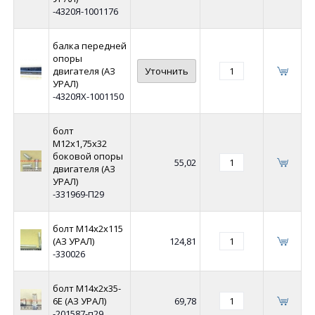
-4320Я-1001176
балка передней
опоры
двигателя (АЗ
Уточнить
УРАЛ)
-4320ЯХ-1001150
болт
М12х1,75х32
боковой опоры
55,02
двигателя (АЗ
УРАЛ)
-331969-П29
болт М14х2х115
(АЗ УРАЛ)
124,81
-330026
болт М14х2х35-
6Е (АЗ УРАЛ)
69,78
-201587-п29