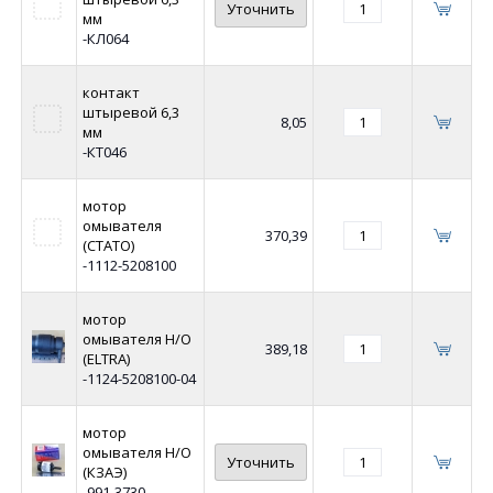
Уточнить
мм
-КЛ064
контакт
штыревой 6,3
8,05
мм
-КТ046
мотор
омывателя
370,39
(СТАТО)
-1112-5208100
мотор
омывателя Н/О
389,18
(ELTRA)
-1124-5208100-04
мотор
омывателя Н/О
Уточнить
(КЗАЭ)
-991-3730