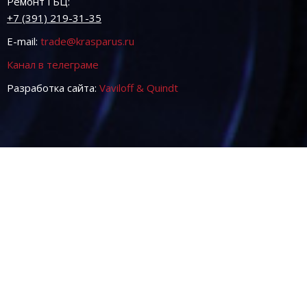
Ремонт ГБЦ:
+7 (391) 219-31-35
E-mail:
trade@krasparus.ru
Канал в телеграме
Разработка сайта:
Vaviloff & Quindt