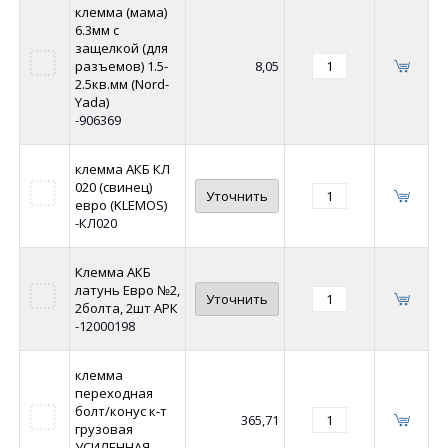
клемма (мама)
6.3мм с
защелкой (для
разъемов) 1.5-
8,05
2.5кв.мм (Nord-
Yada)
-906369
клемма АКБ КЛ
020 (свинец)
Уточнить
евро (KLEMOS)
-КЛ020
Клемма АКБ
латунь Евро №2,
Уточнить
2болта, 2шт АРК
-12000198
клемма
переходная
болт/конус к-т
365,71
грузовая
УСИЛЕННАЯ