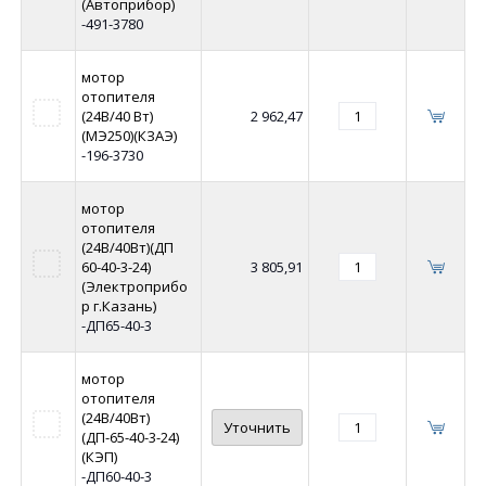
(Автоприбор)
-491-3780
мотор
отопителя
(24В/40 Вт)
2 962,47
(МЭ250)(КЗАЭ)
-196-3730
мотор
отопителя
(24В/40Вт)(ДП
60-40-3-24)
3 805,91
(Электроприбо
р г.Казань)
-ДП65-40-3
мотор
отопителя
(24В/40Вт)
Уточнить
(ДП-65-40-3-24)
(КЭП)
-ДП60-40-3