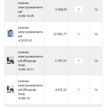
клапан
электромагнитн
3 438,20
ый
-КЭМ 10-05
клапан
электромагнитн
22 055,77
ый
-КЭТ07-01
клапан
электромагнитн
ый (Йошкар-
5 797,31
Ола)
-КЭМ 10-11
клапан
электромагнитн
ый (Йошкар-
4 672,32
Ола)
-КЭМ 10