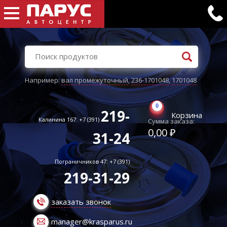
Например:
вал промежуточный
,
236-1701048
,
1701048
0
219-
Корзина
Калинина 167: +7 (391)
Сумма заказа:
0,00 ₽
31-24
Пограничников 47: +7 (391)
219-31-29
заказать звонок
manager@krasparus.ru