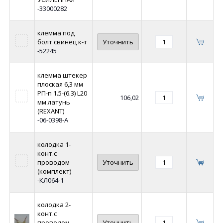
-33000282
клемма под
болт свинец к-т
Уточнить
-52245
клемма штекер
плоская 6,3 мм
РП-п 1.5-(6.3) L20
106,02
мм латунь
(REXANT)
-06-0398-A
колодка 1-
конт.с
проводом
Уточнить
(комплект)
-КЛ064-1
колодка 2-
конт.с
проводом
Уточнить