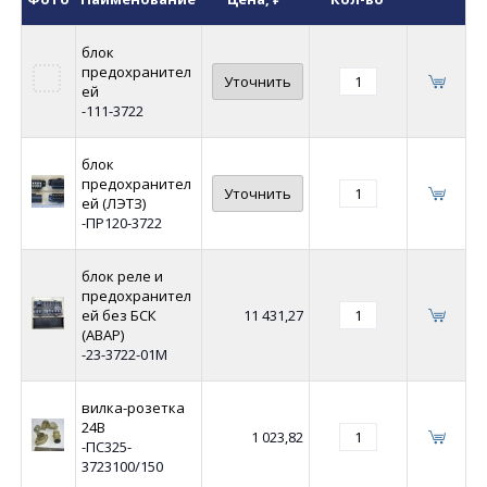
блок
предохранител
Уточнить
ей
-111-3722
блок
предохранител
Уточнить
ей (ЛЭТЗ)
-ПР120-3722
блок реле и
предохранител
ей без БСК
11 431,27
(АВАР)
-23-3722-01М
вилка-розетка
24В
1 023,82
-ПС325-
3723100/150