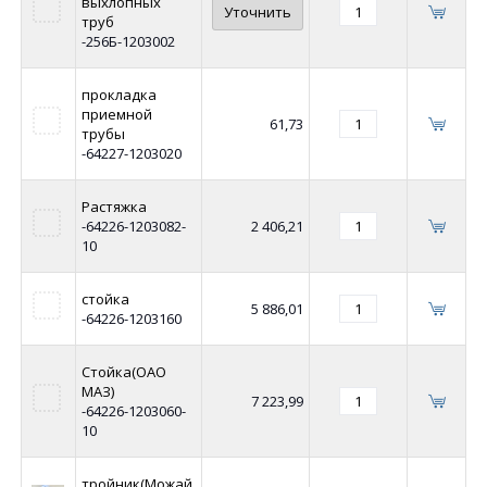
выхлопных
Уточнить
труб
-256Б-1203002
прокладка
приемной
61,73
трубы
-64227-1203020
Растяжка
-64226-1203082-
2 406,21
10
стойка
5 886,01
-64226-1203160
Стойка(ОАО
МАЗ)
7 223,99
-64226-1203060-
10
тройник(Можай