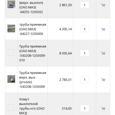
(верх. выхлоп)
2 861,39
(ОАО МАЗ)
-64255-1203032
труба приемная
(ОАО МАЗ)
4 305,14
-64227-1203009
Труба приёмная
(ОАО МАЗ)
8 305,64
-543208-1203009-
010
Труба приёмная
верх. вых.
2 783,31
(уголок)
-543208-1203009
Хомут
выхлопной
трубы н/о (ОАО
314,03
МАЗ)