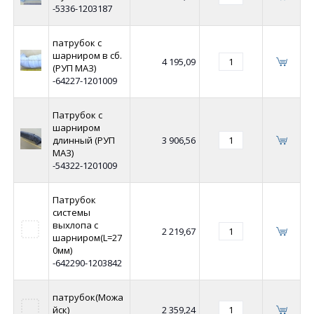
-5336-1203187
патрубок с
шарниром в сб.
4 195,09
(РУП МАЗ)
-64227-1201009
Патрубок с
шарниром
длинный (РУП
3 906,56
МАЗ)
-54322-1201009
Патрубок
системы
выхлопа с
2 219,67
шарниром(L=27
0мм)
-642290-1203842
патрубок(Можа
йск)
2 359,24