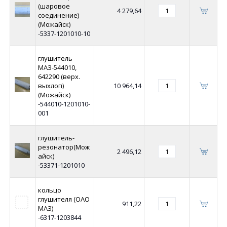
(шаровое
4 279,64
соединение)
(Можайск)
-5337-1201010-10
глушитель
МАЗ-544010,
642290 (верх.
выхлоп)
10 964,14
(Можайск)
-544010-1201010-
001
глушитель-
резонатор(Мож
2 496,12
айск)
-53371-1201010
кольцо
глушителя (ОАО
911,22
МАЗ)
-6317-1203844