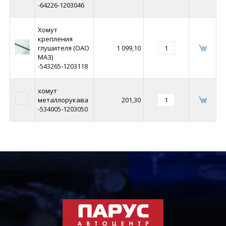
-64226-1203046
Хомут
крепления
глушителя (ОАО
1 099,10
МАЗ)
-543265-1203118
хомут
металлорукава
201,30
-534005-1203050