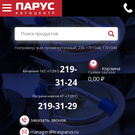
Например:
вал промежуточный
,
236-1701048
,
1701048
0
219-
Корзина
Калинина 167: +7 (391)
Сумма заказа:
0,00 ₽
31-24
Пограничников 47: +7 (391)
219-31-29
заказать звонок
manager@krasparus.ru