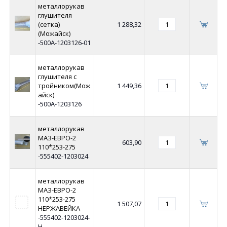
металлорукав
глушителя
(сетка)
1 288,32
(Можайск)
-500А-1203126-01
металлорукав
глушителя с
тройником(Мож
1 449,36
айск)
-500А-1203126
металлорукав
МАЗ-ЕВРО-2
603,90
110*253-275
-555402-1203024
металлорукав
МАЗ-ЕВРО-2
110*253-275
1 507,07
НЕРЖАВЕЙКА
-555402-1203024-
Н