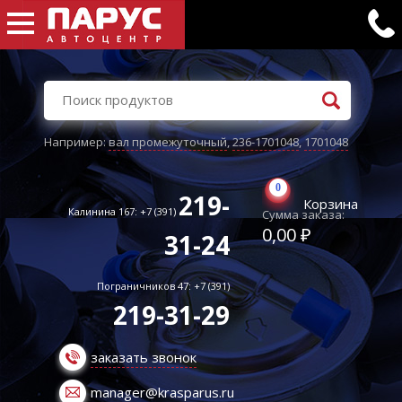
Например:
вал промежуточный
,
236-1701048
,
1701048
0
219-
Корзина
Калинина 167: +7 (391)
Сумма заказа:
0,00 ₽
31-24
Пограничников 47: +7 (391)
219-31-29
заказать звонок
manager@krasparus.ru