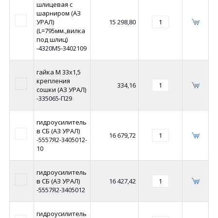
шлицевая с
шарниром (АЗ
УРАЛ)
15 298,80
(L=795мм.,вилка
под шлиц)
-4320М5-3402109
гайка М 33х1,5
крепления
334,16
сошки (АЗ УРАЛ)
-335065-П29
гидроусилитель
в СБ (АЗ УРАЛ)
16 679,72
-5557Я2-3405012-
10
гидроусилитель
в СБ (АЗ УРАЛ)
16 427,42
-5557Я2-3405012
гидроусилитель