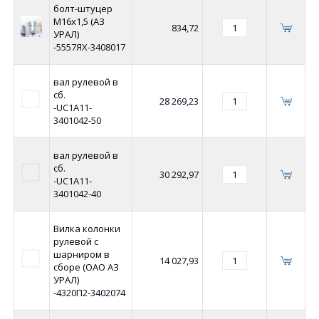
болт-штуцер
М16х1,5 (АЗ
834,72
УРАЛ)
-5557ЯХ-3408017
вал рулевой в
сб.
28 269,23
-UC1A11-
3401042-50
вал рулевой в
сб.
30 292,97
-UC1A11-
3401042-40
Вилка колонки
рулевой с
шарниром в
14 027,93
сборе (ОАО АЗ
УРАЛ)
-4320П2-3402074