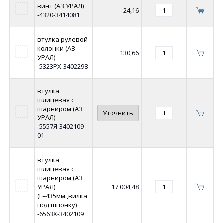
винт (АЗ УРАЛ)
24,16
-4320-3414081
втулка рулевой
колонки (АЗ
130,66
УРАЛ)
-5323РХ-3402298
втулка
шлицевая с
шарниром (АЗ
Уточнить
УРАЛ)
-5557Я-3402109-
01
втулка
шлицевая с
шарниром (АЗ
УРАЛ)
17 004,48
(L=435мм.,вилка
под шпонку)
-6563Х-3402109