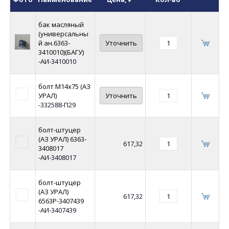
бак масляный
(универсальны
й ан.6363-
Уточнить
3410010)(БАГУ)
-АИ-3410010
болт М14х75 (АЗ
УРАЛ)
Уточнить
-332588-П29
болт-штуцер
(АЗ УРАЛ) 6363-
617,32
3408017
-АИ-3408017
болт-штуцер
(АЗ УРАЛ)
617,32
6563Р-3407439
-АИ-3407439