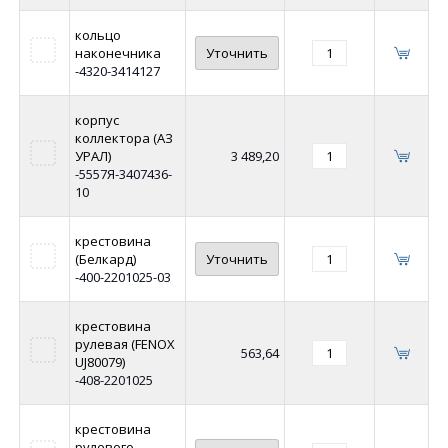
кольцо
наконечника
Уточнить
-4320-3414127
корпус
коллектора (АЗ
УРАЛ)
3 489,20
-5557Я-3407436-
10
крестовина
(Белкард)
Уточнить
-400-2201025-03
крестовина
рулевая (FENOX
563,64
UJ80079)
-408-2201025
крестовина
рулевого