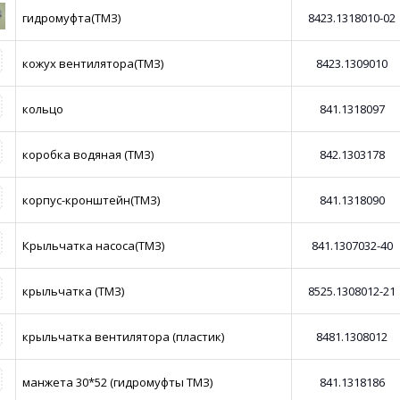
гидромуфта(ТМЗ)
8423.1318010-02
кожух вентилятора(ТМЗ)
8423.1309010
кольцо
841.1318097
коробка водяная (ТМЗ)
842.1303178
корпус-кронштейн(ТМЗ)
841.1318090
Крыльчатка насоса(ТМЗ)
841.1307032-40
крыльчатка (ТМЗ)
8525.1308012-21
крыльчатка вентилятора (пластик)
8481.1308012
манжета 30*52 (гидромуфты ТМЗ)
841.1318186