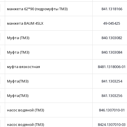
манжета 62*90 (гидромуфты ТМЗ)
841.1318166
манжета BAUM 4SLX
49-045425
Муфта (ТМЗ)
840.1303082
Муфта (ТМЗ)
840.1303084
муфта вязкостная
8481.1318006-01
Муфта(ТМЗ)
841.1303254
Муфта(ТМЗ)
841.1303256
насос водяной (ТМЗ)
846.1307010-01
насос водяной (ТМЗ)
8424.1307010-03