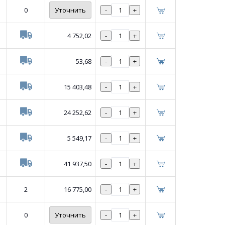
0
Уточнить
-
+
4 752,02
-
+
53,68
-
+
15 403,48
-
+
24 252,62
-
+
5 549,17
-
+
41 937,50
-
+
2
16 775,00
-
+
0
Уточнить
-
+