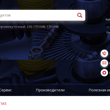
Кал
 промежуточный
,
236-1701048
,
1701048
По
Сервис
Производители
Полезная 
 ТМЗ