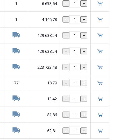
1
6 653,64
-
+
1
4 146,78
-
+
129 638,54
-
+
129 638,54
-
+
223 723,48
-
+
77
18,79
-
+
13,42
-
+
81,86
-
+
62,81
-
+