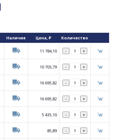
я
Наличие
Цена
, ₽
Количество
11 784,10
-
+
10 703,79
-
+
16 695,82
-
+
16 695,82
-
+
5 435,10
-
+
85,89
-
+