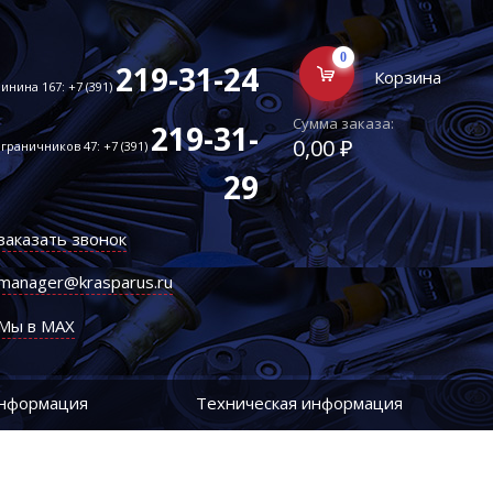
0
219-31-24
Корзина
инина 167: +7 (391)
Сумма заказа:
219-31-
0,00 ₽
граничников 47: +7 (391)
29
заказать звонок
manager@krasparus.ru
Мы в MAX
информация
Техническая информация