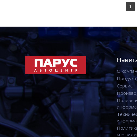
1
Навиг
О компа
Продукц
Сервис
Произво
Полезна
информа
Техниче
информа
Политик
конфиде