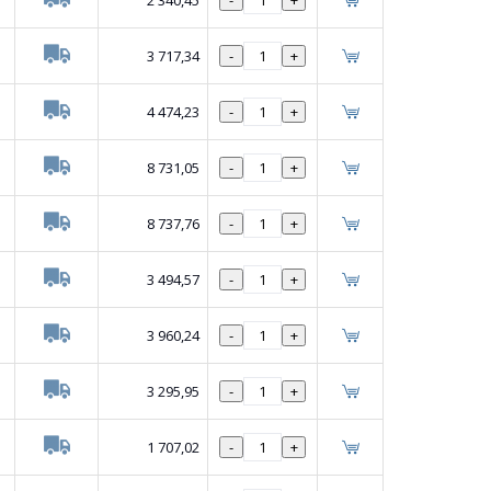
2 340,45
-
+
3 717,34
-
+
4 474,23
-
+
8 731,05
-
+
8 737,76
-
+
3 494,57
-
+
3 960,24
-
+
3 295,95
-
+
1 707,02
-
+