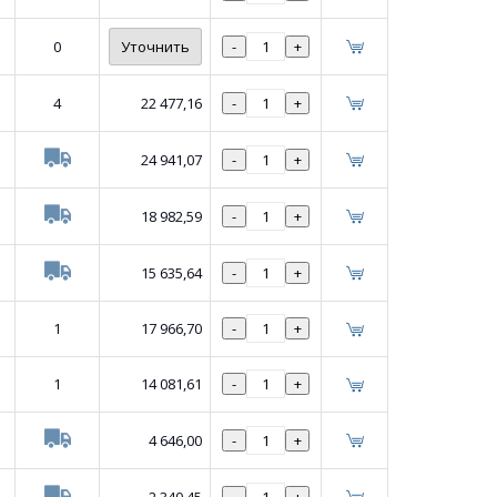
0
Уточнить
-
+
4
22 477,16
-
+
24 941,07
-
+
18 982,59
-
+
15 635,64
-
+
1
17 966,70
-
+
1
14 081,61
-
+
4 646,00
-
+