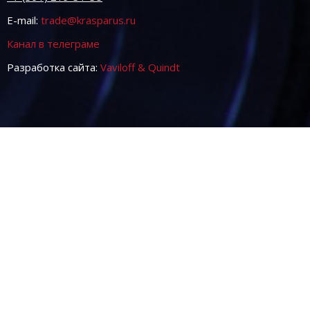
E-mail:
trade@krasparus.ru
Канал в телеграме
Разработка сайта:
Vaviloff & Quindt