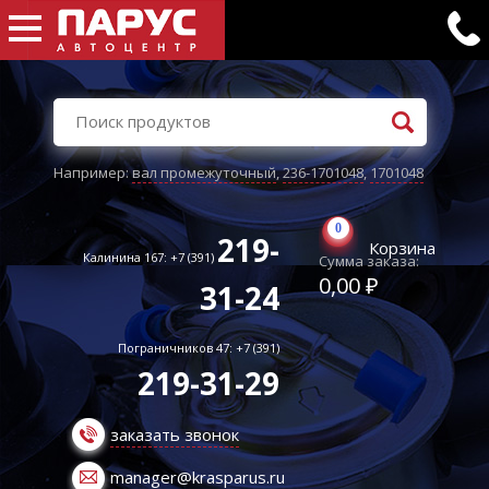
Например:
вал промежуточный
,
236-1701048
,
1701048
0
219-
Корзина
Калинина 167: +7 (391)
Сумма заказа:
0,00 ₽
31-24
Пограничников 47: +7 (391)
219-31-29
заказать звонок
manager@krasparus.ru