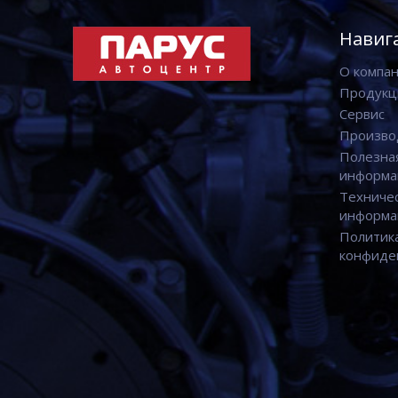
Навиг
О компа
Продукц
Сервис
Произво
Полезна
информа
Техниче
информа
Политик
конфиде