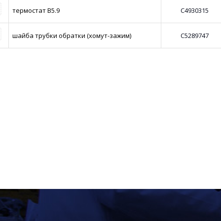
термостат В5.9
С4930315
шайба трубки обратки (хомут-зажим)
С5289747