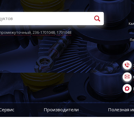
Кал
 промежуточный
,
236-1701048
,
1701048
По
Сервис
Производители
Полезная 