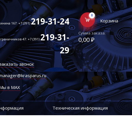
0
219-31-24
Корзина
инина 167: +7 (391)
Сумма заказа:
219-31-
0,00 ₽
граничников 47: +7 (391)
29
заказать звонок
manager@krasparus.ru
Мы в MAX
информация
Техническая информация