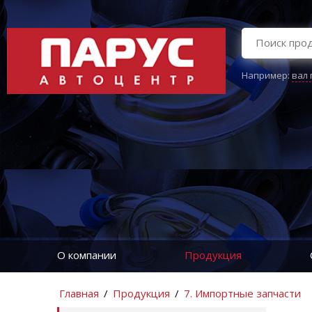
Например:
вал
О компании
Продукция
Главная
/
Продукция
/
7. Импортные запчасти