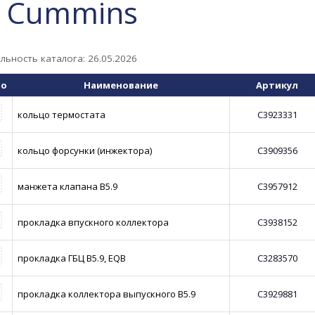
. Cummins
льность каталога: 26.05.2026
то
Наименование
Артикул
кольцо термостата
С3923331
кольцо форсунки (инжектора)
С3909356
манжета клапана В5.9
С3957912
прокладка впускного коллектора
С3938152
прокладка ГБЦ В5.9, EQB
С3283570
прокладка коллектора выпускного В5.9
С3929881