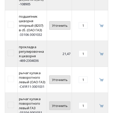
-108905
подшипник
шкворня
опорный (8207)
Уточнить
в сб. (ОАО ГАЗ)
-33106-3001032
прокладка
регулировочна
21,47
я шкворня
-469-2304036
рычаг кулака
поворотного
Уточнить
левый (ОАО ГАЗ)
-C41R11-3001031
рычаг кулака
поворотного
Уточнить
левый ГАЗ
-33104-3001031