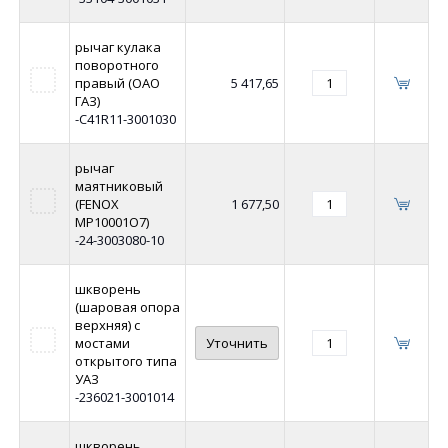
рычаг кулака
поворотного
правый (ОАО
5 417,65
ГАЗ)
-C41R11-3001030
рычаг
маятниковый
(FENOX
1 677,50
MP10001O7)
-24-3003080-10
шкворень
(шаровая опора
верхняя) с
мостами
Уточнить
открытого типа
УАЗ
-236021-3001014
шкворень