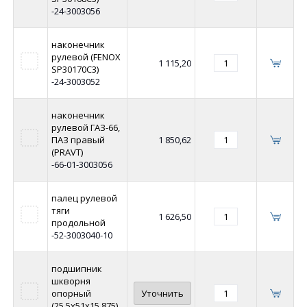
-24-3003056
наконечник
рулевой (FENOX
1 115,20
SP30170C3)
-24-3003052
наконечник
рулевой ГАЗ-66,
ПАЗ правый
1 850,62
(PRAVT)
-66-01-3003056
палец рулевой
тяги
1 626,50
продольной
-52-3003040-10
подшипник
шкворня
опорный
Уточнить
(25,5x51x15,875)