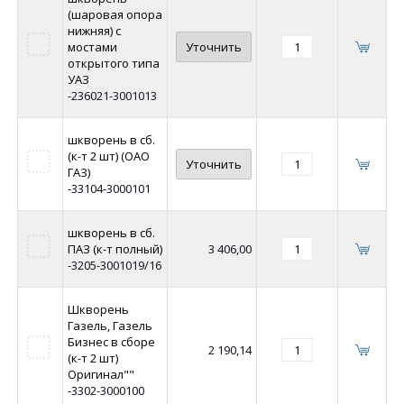
(шаровая опора
нижняя) с
мостами
Уточнить
открытого типа
УАЗ
-236021-3001013
шкворень в сб.
(к-т 2 шт) (ОАО
Уточнить
ГАЗ)
-33104-3000101
шкворень в сб.
ПАЗ (к-т полный)
3 406,00
-3205-3001019/16
Шкворень
Газель, Газель
Бизнес в сборе
2 190,14
(к-т 2 шт)
Оригинал""
-3302-3000100