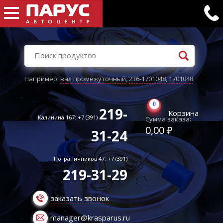
Например:
вал промежуточный
,
236-1701048
,
1701048
0
219-
Корзина
Калинина 167: +7 (391)
Сумма заказа:
0,00 ₽
31-24
Пограничников 47: +7 (391)
219-31-29
заказать звонок
manager@krasparus.ru