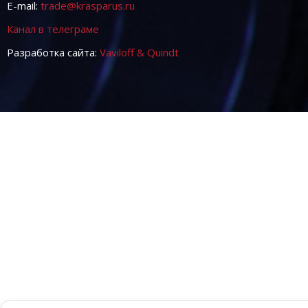
E-mail:
trade@krasparus.ru
Канал в телеграме
Разработка сайта:
Vaviloff & Quindt