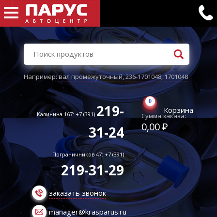
Например:
вал промежуточный
,
236-1701048
,
1701048
0
219-
Корзина
Калинина 167: +7 (391)
Сумма заказа:
0,00 ₽
31-24
Пограничников 47: +7 (391)
219-31-29
заказать звонок
manager@krasparus.ru