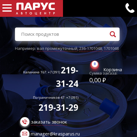
Например:
вал промежуточный
,
236-1701048
,
1701048
0
219-
Корзина
Калинина 167: +7 (391)
Сумма заказа:
0,00 ₽
31-24
Пограничников 47: +7 (391)
219-31-29
заказать звонок
manager@krasparus.ru