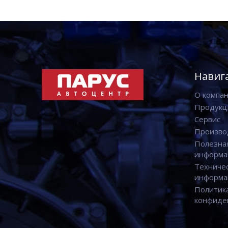
Навиг
О компа
Продукц
Сервис
Произво
Полезна
информа
Техниче
информа
Политик
конфиде