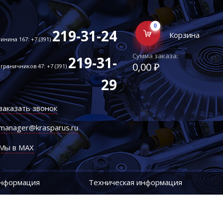
0
219-31-24
Корзина
инина 167: +7 (391)
Сумма заказа:
219-31-
0,00 ₽
граничников 47: +7 (391)
29
заказать звонок
manager@krasparus.ru
Мы в MAX
информация
Техническая информация