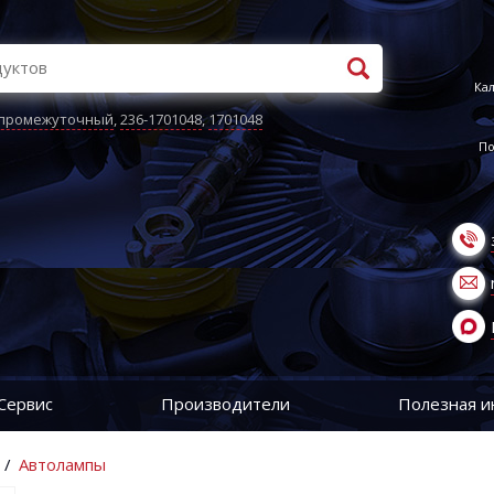
Кал
 промежуточный
,
236-1701048
,
1701048
По
Сервис
Производители
Полезная 
/
Автолампы