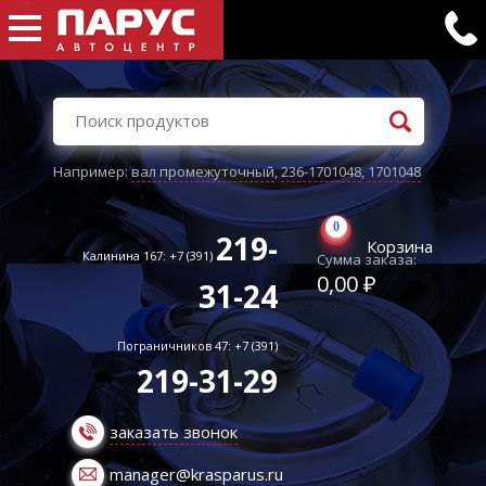
Например:
вал промежуточный
,
236-1701048
,
1701048
0
219-
Корзина
Калинина 167: +7 (391)
Сумма заказа:
0,00 ₽
31-24
Пограничников 47: +7 (391)
219-31-29
заказать звонок
manager@krasparus.ru