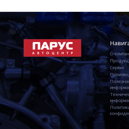
Навиг
О компа
Продукц
Сервис
Произво
Полезна
информа
Техниче
информа
Политик
конфиде