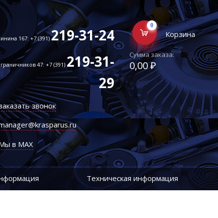
0
219-31-24
Корзина
инина 167: +7 (391)
Сумма заказа:
219-31-
0,00 ₽
граничников 47: +7 (391)
29
заказать звонок
manager@krasparus.ru
Мы в MAX
информация
Техническая информация