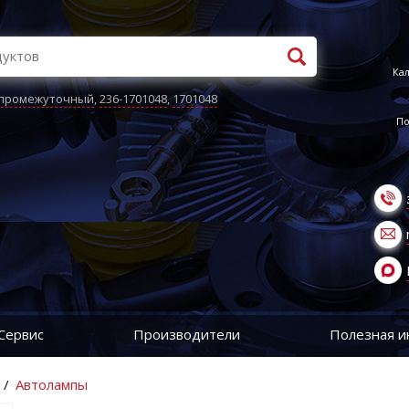
Кал
 промежуточный
,
236-1701048
,
1701048
По
Сервис
Производители
Полезная 
/
Автолампы