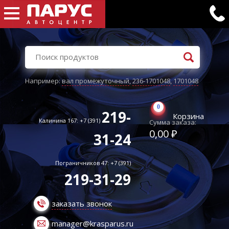
Например:
вал промежуточный
,
236-1701048
,
1701048
0
219-
Корзина
Калинина 167: +7 (391)
Сумма заказа:
0,00 ₽
31-24
Пограничников 47: +7 (391)
219-31-29
заказать звонок
manager@krasparus.ru