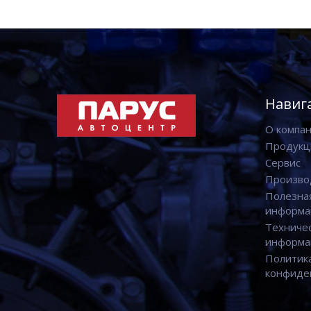
Навиг
О компа
Продукц
Сервис
Произво
Полезна
информа
Техниче
информа
Политик
конфиде