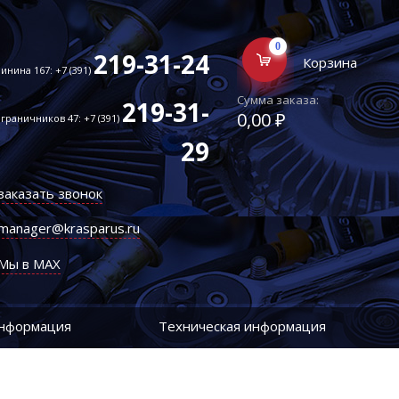
0
219-31-24
Корзина
инина 167: +7 (391)
Сумма заказа:
219-31-
0,00 ₽
граничников 47: +7 (391)
29
заказать звонок
manager@krasparus.ru
Мы в MAX
информация
Техническая информация