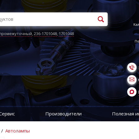
Кал
 промежуточный
,
236-1701048
,
1701048
По
Сервис
Производители
Полезная 
/
Автолампы