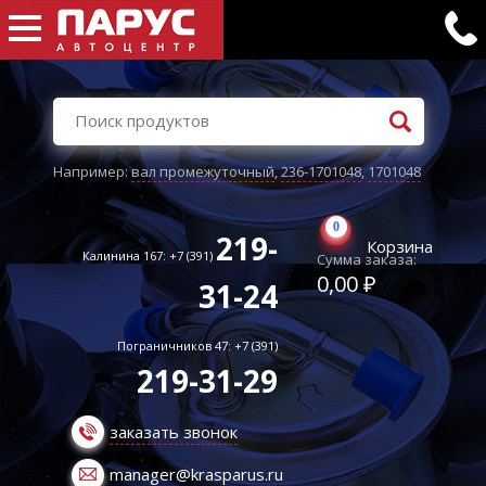
Например:
вал промежуточный
,
236-1701048
,
1701048
0
219-
Корзина
Калинина 167: +7 (391)
Сумма заказа:
0,00 ₽
31-24
Пограничников 47: +7 (391)
219-31-29
заказать звонок
manager@krasparus.ru