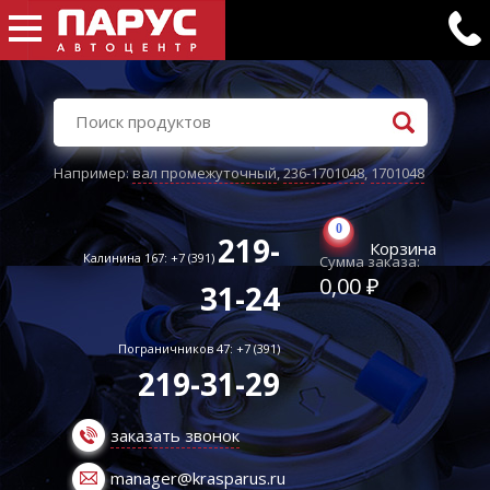
Например:
вал промежуточный
,
236-1701048
,
1701048
0
219-
Корзина
Калинина 167: +7 (391)
Сумма заказа:
0,00 ₽
31-24
Пограничников 47: +7 (391)
219-31-29
заказать звонок
manager@krasparus.ru