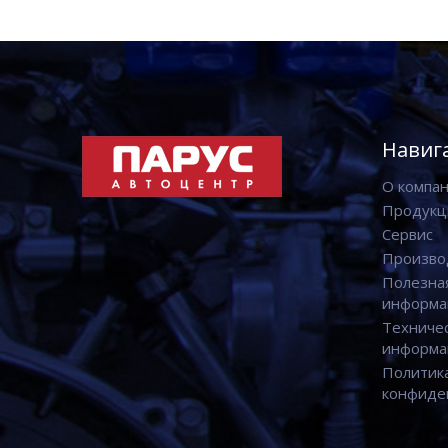
Навиг
О компа
Продукц
Сервис
Произво
Полезна
информа
Техниче
информа
Политик
конфиде