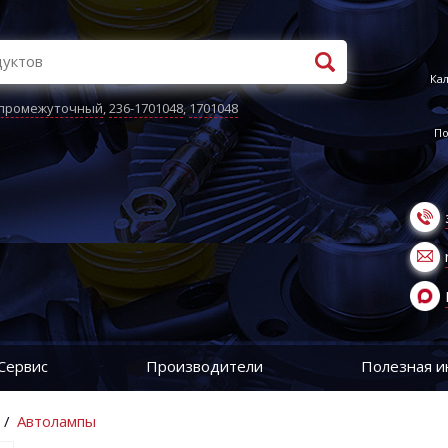
Кал
 промежуточный
,
236-1701048
,
1701048
По
Сервис
Производители
Полезная 
/
Автолампы