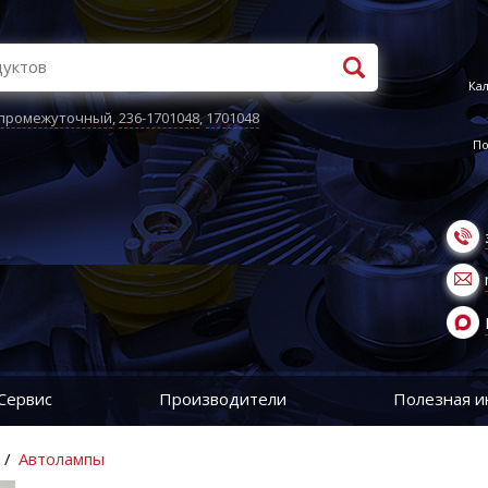
Кал
 промежуточный
,
236-1701048
,
1701048
По
Сервис
Производители
Полезная 
/
Автолампы