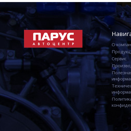
Навиг
О компа
Продукц
Сервис
Произво
Полезна
информа
Техниче
информа
Политик
конфиде