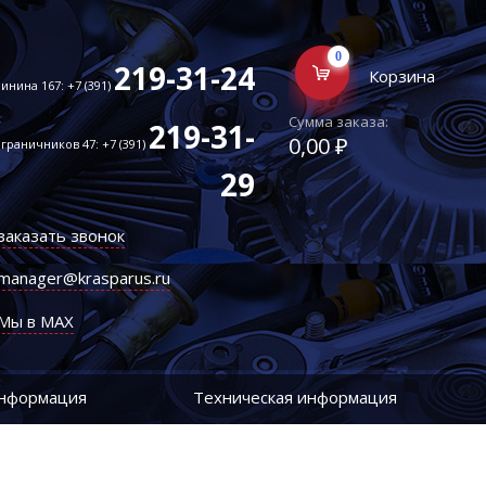
0
219-31-24
Корзина
инина 167: +7 (391)
Сумма заказа:
219-31-
0,00 ₽
граничников 47: +7 (391)
29
заказать звонок
manager@krasparus.ru
Мы в MAX
информация
Техническая информация