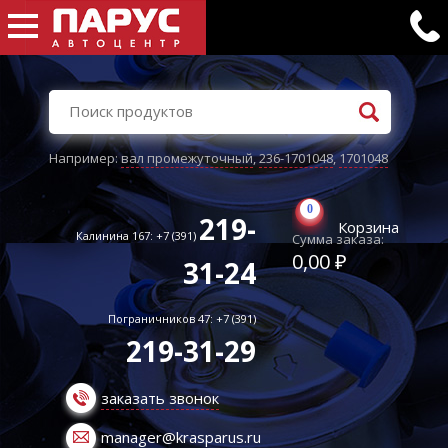
Например:
вал промежуточный
,
236-1701048
,
1701048
0
219-
Корзина
Калинина 167: +7 (391)
Сумма заказа:
0,00 ₽
31-24
Пограничников 47: +7 (391)
219-31-29
заказать звонок
manager@krasparus.ru