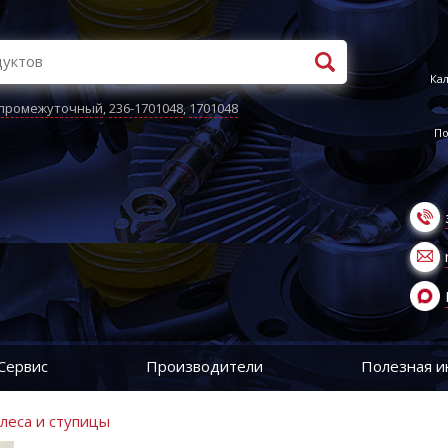
Кал
 промежуточный
,
236-1701048
,
1701048
По
Сервис
Производители
Полезная 
олеса и ступицы