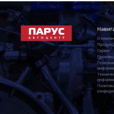
Навиг
О компа
Продукц
Сервис
Произво
Полезна
информа
Техниче
информа
Политик
конфиде