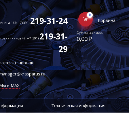
0
219-31-24
Корзина
инина 167: +7 (391)
Сумма заказа:
219-31-
0,00 ₽
граничников 47: +7 (391)
29
заказать звонок
manager@krasparus.ru
Мы в MAX
информация
Техническая информация