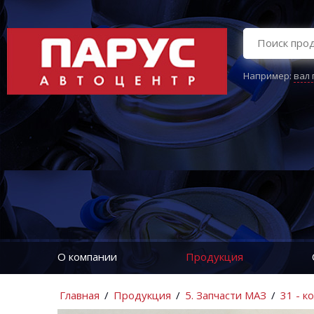
Например:
вал
О компании
Продукция
Главная
/
Продукция
/
5. Запчасти МАЗ
/
31 - к