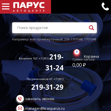
Например:
вал промежуточный
,
236-1701048
,
1701048
0
219-
Корзина
Калинина 167: +7 (391)
Сумма заказа:
0,00 ₽
31-24
Пограничников 47: +7 (391)
219-31-29
заказать звонок
manager@krasparus.ru