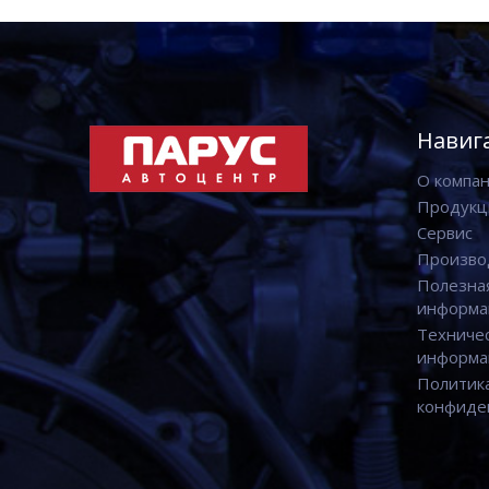
Навиг
О компа
Продукц
Сервис
Произво
Полезна
информа
Техниче
информа
Политик
конфиде