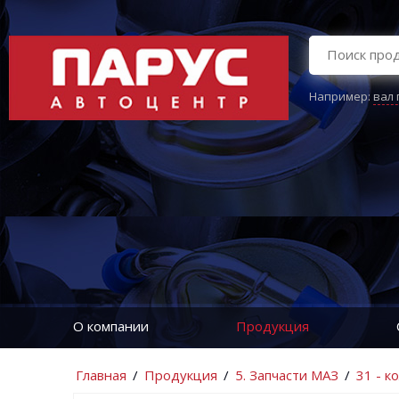
Например:
вал
О компании
Продукция
Главная
/
Продукция
/
5. Запчасти МАЗ
/
31 - к