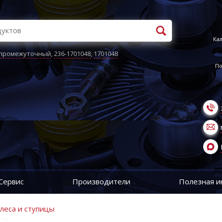
Кал
 промежуточный
,
236-1701048
,
1701048
По
Сервис
Производители
Полезная 
олеса и ступицы