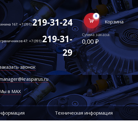
0
219-31-24
Корзина
инина 167: +7 (391)
Сумма заказа:
219-31-
0,00 ₽
граничников 47: +7 (391)
29
заказать звонок
manager@krasparus.ru
Мы в MAX
информация
Техническая информация