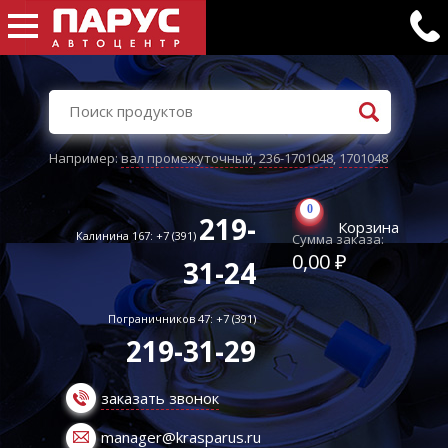
Например:
вал промежуточный
,
236-1701048
,
1701048
0
219-
Корзина
Калинина 167: +7 (391)
Сумма заказа:
0,00 ₽
31-24
Пограничников 47: +7 (391)
219-31-29
заказать звонок
manager@krasparus.ru