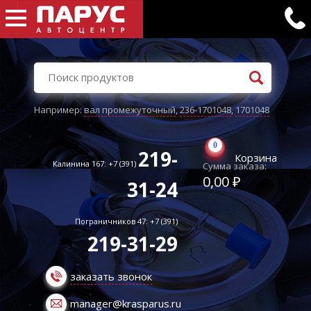
Например:
вал промежуточный
,
236-1701048
,
1701048
0
219-
Корзина
Калинина 167: +7 (391)
Сумма заказа:
0,00 ₽
31-24
Пограничников 47: +7 (391)
219-31-29
заказать звонок
manager@krasparus.ru