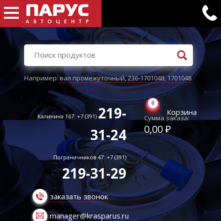
Например:
вал промежуточный
,
236-1701048
,
1701048
0
219-
Корзина
Калинина 167: +7 (391)
Сумма заказа:
0,00 ₽
31-24
Пограничников 47: +7 (391)
219-31-29
заказать звонок
manager@krasparus.ru