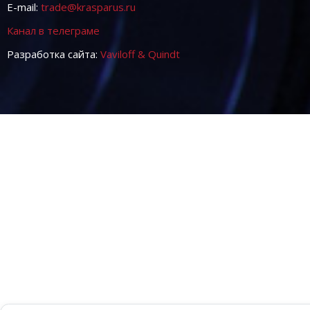
E-mail:
trade@krasparus.ru
Канал в телеграме
Разработка сайта:
Vaviloff & Quindt