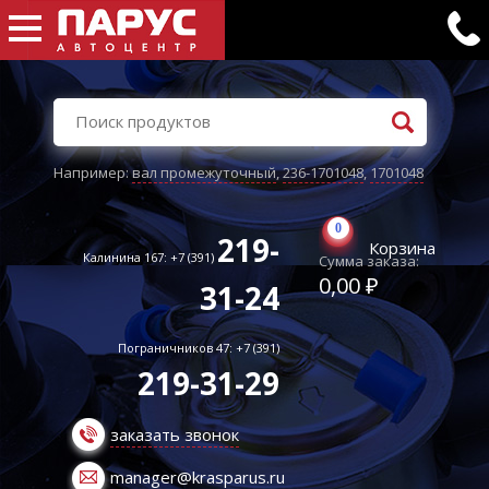
Например:
вал промежуточный
,
236-1701048
,
1701048
0
219-
Корзина
Калинина 167: +7 (391)
Сумма заказа:
0,00 ₽
31-24
Пограничников 47: +7 (391)
219-31-29
заказать звонок
manager@krasparus.ru