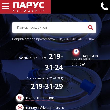
Например:
вал промежуточный
,
236-1701048
,
1701048
0
219-
Корзина
Калинина 167: +7 (391)
Сумма заказа:
0,00 ₽
31-24
Пограничников 47: +7 (391)
219-31-29
заказать звонок
manager@krasparus.ru