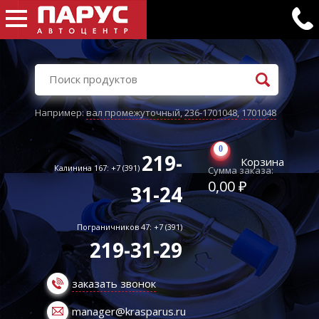
Например:
вал промежуточный
,
236-1701048
,
1701048
0
219-
Корзина
Калинина 167: +7 (391)
Сумма заказа:
0,00 ₽
31-24
Пограничников 47: +7 (391)
219-31-29
заказать звонок
manager@krasparus.ru