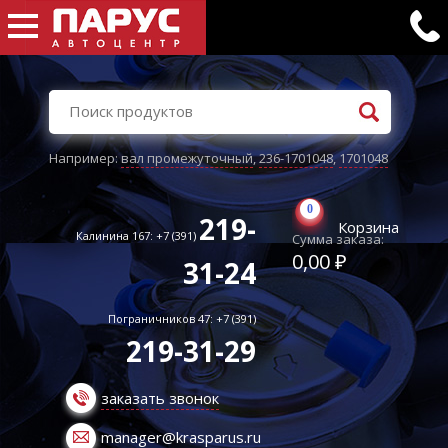
Например:
вал промежуточный
,
236-1701048
,
1701048
0
219-
Корзина
Калинина 167: +7 (391)
Сумма заказа:
0,00 ₽
31-24
Пограничников 47: +7 (391)
219-31-29
заказать звонок
manager@krasparus.ru