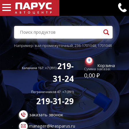
Например:
вал промежуточный
,
236-1701048
,
1701048
0
219-
Корзина
Калинина 167: +7 (391)
Сумма заказа:
0,00 ₽
31-24
Пограничников 47: +7 (391)
219-31-29
заказать звонок
manager@krasparus.ru