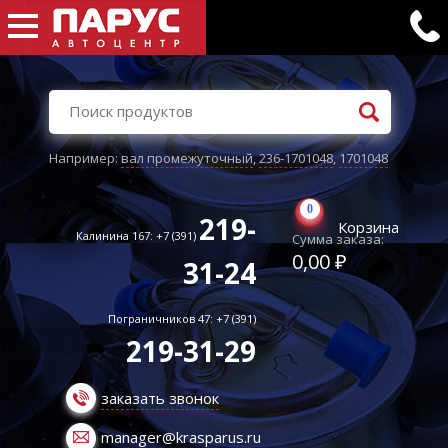
Например:
вал промежуточный
,
236-1701048
,
1701048
0
219-
Корзина
Калинина 167: +7 (391)
Сумма заказа:
0,00 ₽
31-24
Пограничников 47: +7 (391)
219-31-29
заказать звонок
manager@krasparus.ru