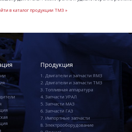
йти в каталог продукции ТМЗ »
ация
Продукция
нии
1. Двигатели и запчасти ЯМЗ
ия
2. Двигатели и запчасти ТМЗ
3. Топливная аппаратура
дители
4. Запчасти УРАЛ
я
5. Запчасти МАЗ
ция
6. Запчасти ГАЗ
ская
7. Импортные запчасти
ция
8. Электрооборудование
а