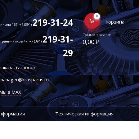
0
219-31-24
Корзина
инина 167: +7 (391)
Сумма заказа:
219-31-
0,00 ₽
граничников 47: +7 (391)
29
заказать звонок
manager@krasparus.ru
Мы в MAX
информация
Техническая информация