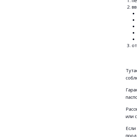
п
вв
от
Тута
собл
Гара
пасп
Расс
или 
Если
прод