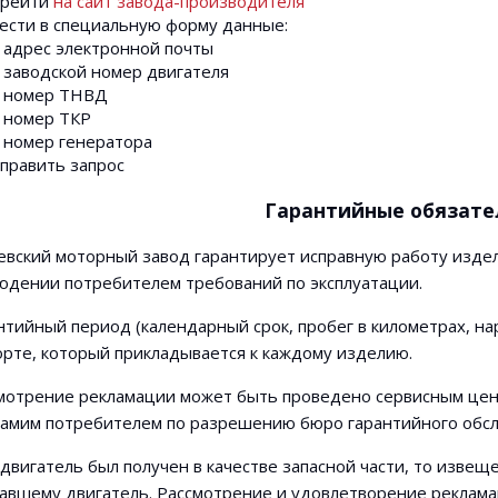
ерейти
на сайт завода-производителя
ести в специальную форму данные:
адрес электронной почты
заводской номер двигателя
номер ТНВД
номер ТКР
номер генератора
править запрос
Гарантийные обязате
евский моторный завод гарантирует исправную работу издел
юдении потребителем требований по эксплуатации.
нтийный период (календарный срок, пробег в километрах, нар
орте, который прикладывается к каждому изделию.
мотрение рекламации может быть проведено сервисным цен
самим потребителем по разрешению бюро гарантийного обс
 двигатель был получен в качестве запасной части, то извещ
авшему двигатель. Рассмотрение и удовлетворение реклама