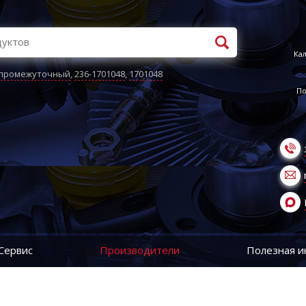
Кал
 промежуточный
,
236-1701048
,
1701048
По
Сервис
Производители
Полезная 