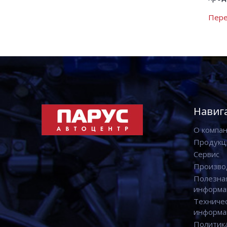
Пере
Навиг
О компа
Продукц
Сервис
Произво
Полезна
информа
Техниче
информа
Политик