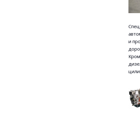
Спец
авто
и пр
доро
Кром
дизе
цили