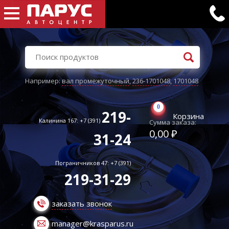
Например:
вал промежуточный
,
236-1701048
,
1701048
0
219-
Корзина
Калинина 167: +7 (391)
Сумма заказа:
0,00 ₽
31-24
Пограничников 47: +7 (391)
219-31-29
заказать звонок
manager@krasparus.ru