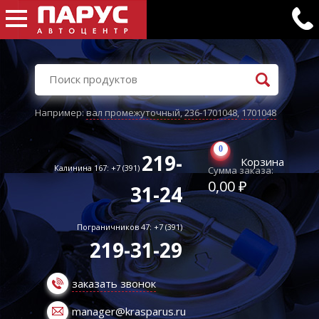
Например:
вал промежуточный
,
236-1701048
,
1701048
0
219-
Корзина
Калинина 167: +7 (391)
Сумма заказа:
0,00 ₽
31-24
Пограничников 47: +7 (391)
219-31-29
заказать звонок
manager@krasparus.ru