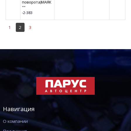
поворота)МАЯК
""
-2-383
1
2
3
Навигация
О компании
Продукция