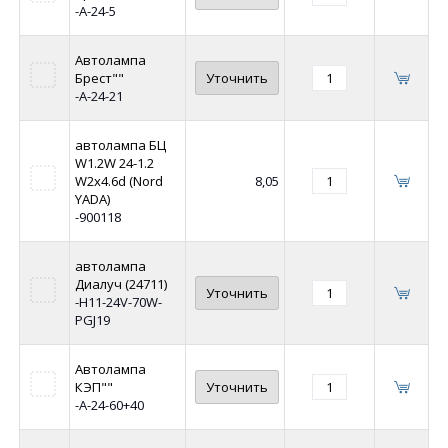
-А-24-5
Автолампа
Брест""
Уточнить
-А-24-21
автолампа БЦ
W1.2W 24-1.2
W2х4.6d (Nord
8,05
YADA)
-900118
автолампа
Диалуч (24711)
Уточнить
-Н11-24V-70W-
PGJ19
Автолампа
КЭП""
Уточнить
-А-24-60+40