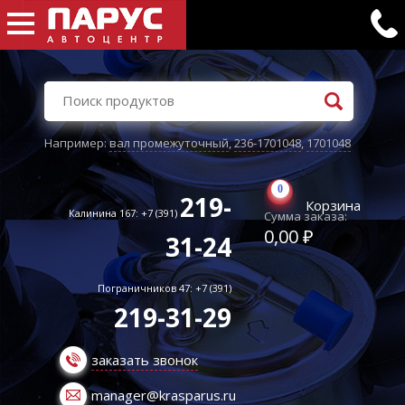
Например:
вал промежуточный
,
236-1701048
,
1701048
0
219-
Корзина
Калинина 167: +7 (391)
Сумма заказа:
0,00 ₽
31-24
Пограничников 47: +7 (391)
219-31-29
заказать звонок
manager@krasparus.ru