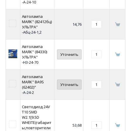
-А-24-10
Автолампа
МАЯК" (82412бц)
14,76
УЛЬТРА"
-Абц-24-1,2
Автолампа
МАЯК" (84330)
Уточнить
УЛЬТРА"
-Н3-24-70
Автолампа
МАЯК" BA9S
Уточнить
(62402)"
-А-24-2
Светодиод 24V
Т10 SMD
W2.1[9.5D
WHEITE(габарит
53,68
ы,повторители