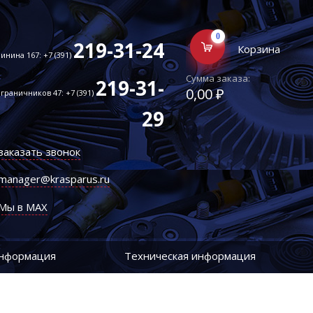
0
219-31-24
Корзина
инина 167: +7 (391)
Сумма заказа:
219-31-
0,00 ₽
граничников 47: +7 (391)
29
заказать звонок
manager@krasparus.ru
Мы в MAX
информация
Техническая информация