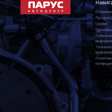
Навиг
О компа
Продукц
Сервис
Произво
Полезна
информа
Техниче
информа
Политик
конфиде