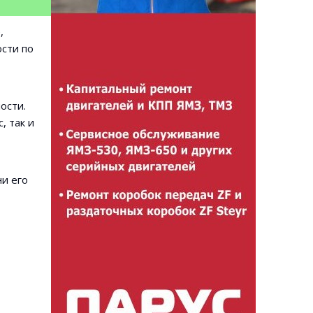
,
сти по
ости.
, так и
ни его