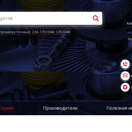
Кал
 промежуточный
,
236-1701048
,
1701048
По
Сервис
Производители
Полезная 