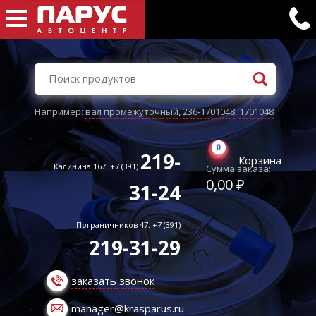
Например:
вал промежуточный
,
236-1701048
,
1701048
0
219-
Корзина
Калинина 167: +7 (391)
Сумма заказа:
0,00 ₽
31-24
Пограничников 47: +7 (391)
219-31-29
заказать звонок
manager@krasparus.ru