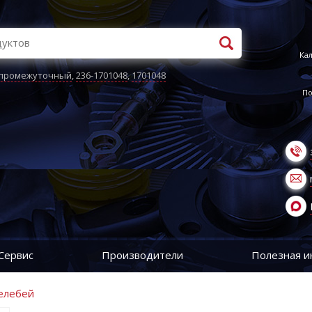
Кал
 промежуточный
,
236-1701048
,
1701048
По
Сервис
Производители
Полезная 
елебей