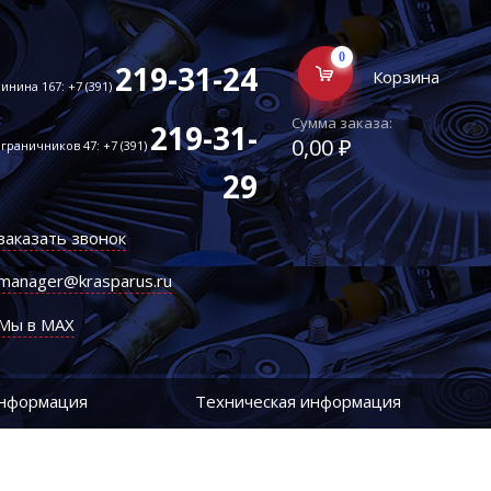
0
219-31-24
Корзина
инина 167: +7 (391)
Сумма заказа:
219-31-
0,00 ₽
граничников 47: +7 (391)
29
заказать звонок
manager@krasparus.ru
Мы в MAX
информация
Техническая информация