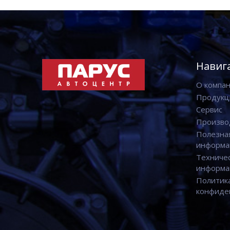
Навиг
О компа
Продукц
Сервис
Произво
Полезна
информа
Техниче
информа
Политик
конфиде