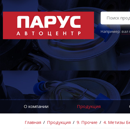
Например:
вал
О компании
Продукция
Главная
/
Продукция
/
9. Прочие
/
4. Метизы Б