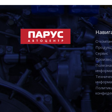
Навиг
О компа
Продукц
Сервис
Произво
Полезна
информа
Техниче
информа
Политик
конфиде