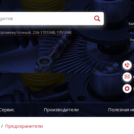
Кал
 промежуточный
,
236-1701048
,
1701048
По
Сервис
Производители
Полезная 
/
Предохранители