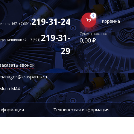
0
219-31-24
Корзина
инина 167: +7 (391)
Сумма заказа:
219-31-
0,00 ₽
граничников 47: +7 (391)
29
заказать звонок
manager@krasparus.ru
Мы в MAX
информация
Техническая информация