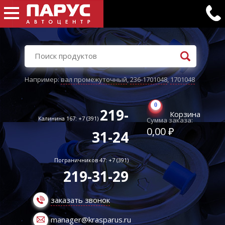
Например:
вал промежуточный
,
236-1701048
,
1701048
0
219-
Корзина
Калинина 167: +7 (391)
Сумма заказа:
0,00 ₽
31-24
Пограничников 47: +7 (391)
219-31-29
заказать звонок
manager@krasparus.ru