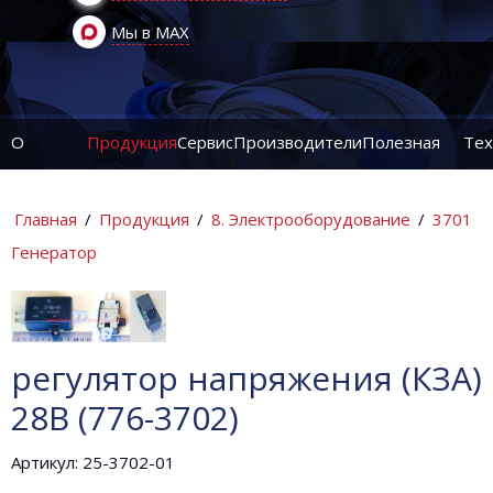
Мы в MAX
О
Продукция
Сервис
Производители
Полезная
Тех
компании
информация
ин
Главная
/
Продукция
/
8. Электрооборудование
/
3701
Генератор
регулятор напряжения (КЗА)
28В (776-3702)
Артикул: 25-3702-01