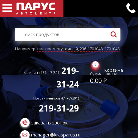
Например:
вал промежуточный
,
236-1701048
,
1701048
0
219-
Корзина
Калинина 167: +7 (391)
Сумма заказа:
0,00 ₽
31-24
Пограничников 47: +7 (391)
219-31-29
заказать звонок
manager@krasparus.ru